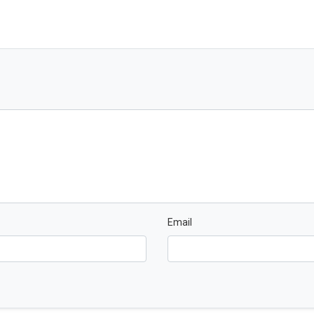
Email