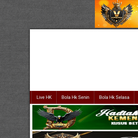
Live HK
Bola Hk Senin
Bola Hk Selasa