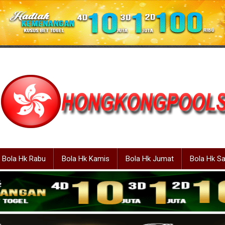
Bola Hk Rabu
Bola Hk Kamis
Bola Hk Jumat
Bola Hk S