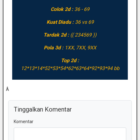
Colok 2d :
36 - 69
Kuat Diadu :
36 vs 69
Tardak 2d :
(( 234569 ))
Pola 3d :
1XX, 7XX, 9XX
Top 2d :
12*13*14*52*53*54*62*63*64*92*93*94 bb
Â
Tinggalkan Komentar
Komentar