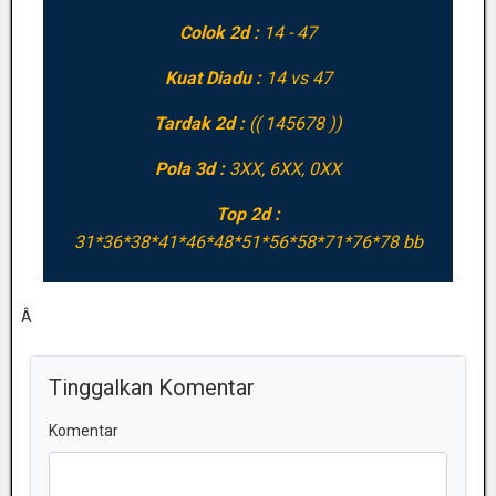
Colok 2d :
14 - 47
Kuat Diadu :
14 vs 47
Tardak 2d :
(( 145678 ))
Pola 3d :
3XX, 6XX, 0XX
Top 2d :
31*36*38*41*46*48*51*56*58*71*76*78 bb
Â
Tinggalkan Komentar
Komentar