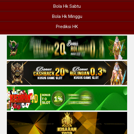
Bola Hk Sabtu
Bola Hk Minggu
Prediksi HK