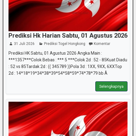
Prediksi Hk Harian Sabtu, 01 Agustus 2026
31 Juli 2026
Prediksi Togel Hongkong
Komentar
Prediksi HK Sabtu, 01 Agustus 2026 Angka Main :
***1357***Colok Bebas : *** 5 ***Colok 2d : 52 - 85Kuat Diadu
: 52 vs 85Tardak 2d : (( 345789 ))Pola 3d : 1XX, 9XX, 6XXTop
2d : 14*18*19*34*38*39*54*58*59*74*78*79 bb Â
Selengkapnya