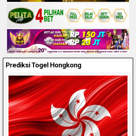
Prediksi Togel Hongkong