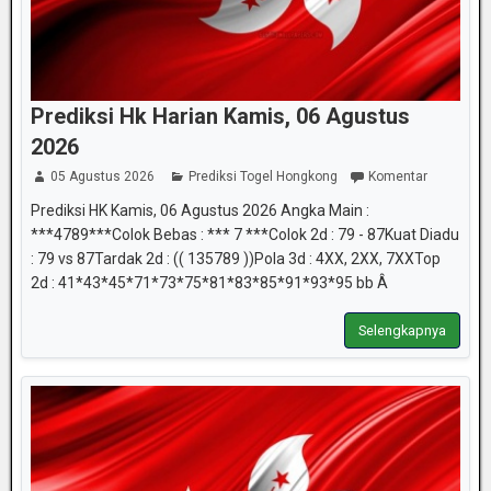
Prediksi Hk Harian Kamis, 06 Agustus
2026
05 Agustus 2026
Prediksi Togel Hongkong
Komentar
Prediksi HK Kamis, 06 Agustus 2026 Angka Main :
***4789***Colok Bebas : *** 7 ***Colok 2d : 79 - 87Kuat Diadu
: 79 vs 87Tardak 2d : (( 135789 ))Pola 3d : 4XX, 2XX, 7XXTop
2d : 41*43*45*71*73*75*81*83*85*91*93*95 bb Â
Selengkapnya