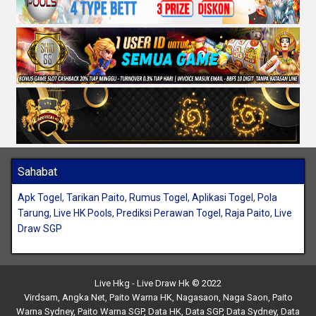
Sahabat
Apk Togel
,
Tarikan Paito
,
Rumus Togel
,
Aplikasi Togel
,
Pola
Tarung
,
Live HK Pools
,
Prediksi Perawan Togel
,
Raja Paito
,
Live
Draw SGP
Live Hkg - Live Draw Hk © 2022
Virdsam
,
Angka Net
,
Paito Warna HK
,
Nagasaon
,
Naga Saon
,
Paito
Warna Sydney
,
Paito Warna SGP
,
Data HK
,
Data SGP
,
Data Sydney
,
Data