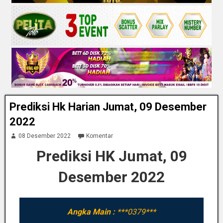
Prediksi Hk Harian Jumat, 09 Desember
2022
08 Desember 2022
Komentar
Prediksi HK Jumat, 09
Desember 2022
Angka Main :
***0379***