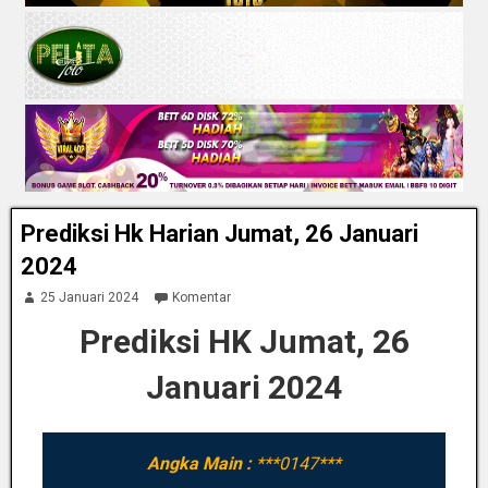
Prediksi Hk Harian Jumat, 26 Januari
2024
25 Januari 2024
Komentar
Prediksi HK Jumat, 26
Januari 2024
Angka Main :
***0147***