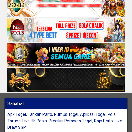
Sahabat
Apk Togel
,
Tarikan Paito
,
Rumus Togel
,
Aplikasi Togel
,
Pola
Tarung
,
Live HK Pools
,
Prediksi Perawan Togel
,
Raja Paito
,
Live
Draw SGP