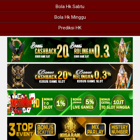
Bola Hk Sabtu
Bola Hk Minggu
Prediksi HK