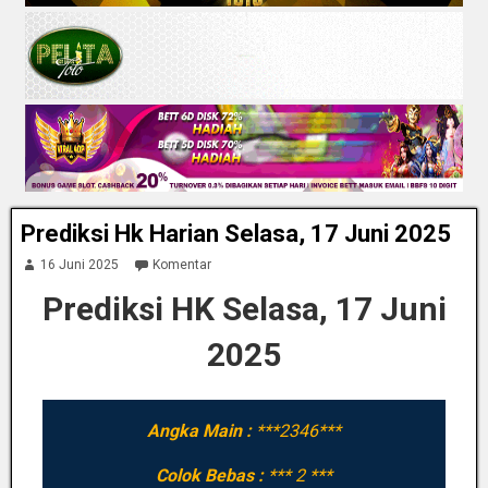
Prediksi Hk Harian Selasa, 17 Juni 2025
16 Juni 2025
Komentar
Prediksi HK Selasa, 17 Juni
2025
Angka Main :
***2346***
Colok Bebas :
*** 2 ***