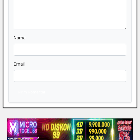
Nama
Email
Kirim Komentar