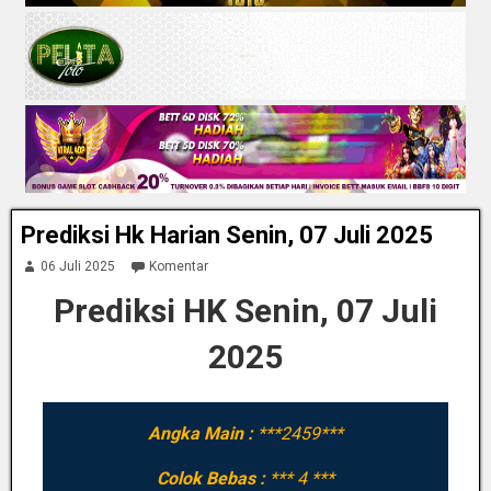
Prediksi Hk Harian Senin, 07 Juli 2025
06 Juli 2025
Komentar
Prediksi HK Senin, 07 Juli
2025
Angka Main :
***2459***
Colok Bebas :
*** 4 ***