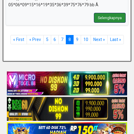
05*06*09*15*16*19*35*36*39*75*76*79 bb Â
Selengkapnya
« First
« Prev
5
6
7
8
9
10
Next »
Last »