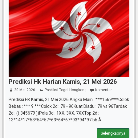
Prediksi Hk Harian Kamis, 21 Mei 2026
20 Mei 2026
Prediksi Togel Hongkong
Komentar
Prediksi HK Kamis, 21 Mei 2026 Angka Main : ***1569***Colok
Bebas : *** 9 ***Colok 2d : 79 - 96Kuat Diadu : 79 vs 96Tardak
2d : (( 345679 ))Pola 3d : 1XX, 3XX, 7XXTop 2d :
13*14*17*53*54*57*63*64*67*93*94*97 bb Â
Selengkapnya