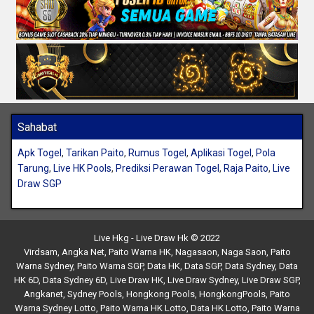
Sahabat
Apk Togel
,
Tarikan Paito
,
Rumus Togel
,
Aplikasi Togel
,
Pola
Tarung
,
Live HK Pools
,
Prediksi Perawan Togel
,
Raja Paito
,
Live
Draw SGP
Live Hkg - Live Draw Hk © 2022
Virdsam
,
Angka Net
,
Paito Warna HK
,
Nagasaon
,
Naga Saon
,
Paito
Warna Sydney
,
Paito Warna SGP
,
Data HK
,
Data SGP
,
Data Sydney
,
Data
HK 6D
,
Data Sydney 6D
,
Live Draw HK
,
Live Draw Sydney
,
Live Draw SGP
,
Angkanet
,
Sydney Pools
,
Hongkong Pools
,
HongkongPools
,
Paito
Warna Sydney Lotto
,
Paito Warna HK Lotto
,
Data HK Lotto
,
Paito Warna