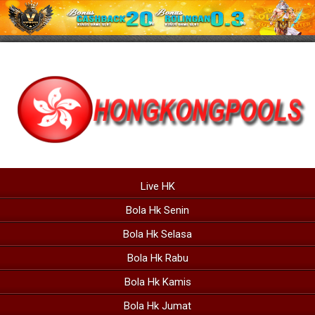
Live HK
Bola Hk Senin
Bola Hk Selasa
Bola Hk Rabu
Bola Hk Kamis
Bola Hk Jumat