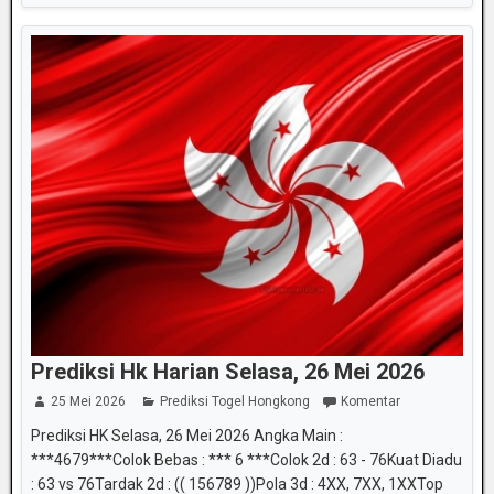
Prediksi Hk Harian Selasa, 26 Mei 2026
25 Mei 2026
Prediksi Togel Hongkong
Komentar
Prediksi HK Selasa, 26 Mei 2026 Angka Main :
***4679***Colok Bebas : *** 6 ***Colok 2d : 63 - 76Kuat Diadu
: 63 vs 76Tardak 2d : (( 156789 ))Pola 3d : 4XX, 7XX, 1XXTop