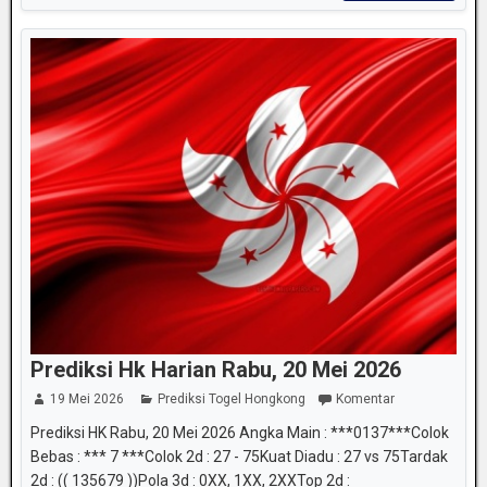
Prediksi Hk Harian Rabu, 20 Mei 2026
19 Mei 2026
Prediksi Togel Hongkong
Komentar
Prediksi HK Rabu, 20 Mei 2026 Angka Main : ***0137***Colok
Bebas : *** 7 ***Colok 2d : 27 - 75Kuat Diadu : 27 vs 75Tardak
2d : (( 135679 ))Pola 3d : 0XX, 1XX, 2XXTop 2d :