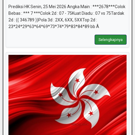
Prediksi HK Senin, 25 Mei 2026 Angka Main : ***2678***Colok
Bebas : *** 7 ***Colok 2d : 07 - 75Kuat Diadu : 07 vs 75Tardak
2d : (( 346789 ))Pola 3d : 2XX, 6XX, 5XXTop 2d :
23*24*29*63*64*69*73*74*79*83*84*89 bb Â
Selengkapnya