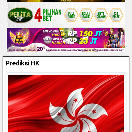
Prediksi HK