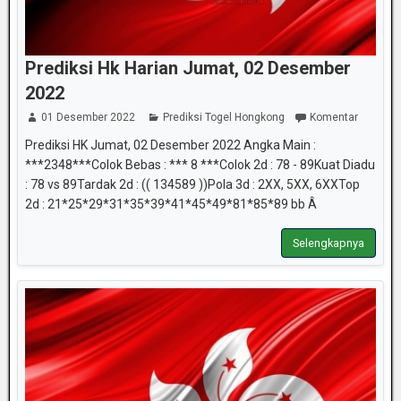
Prediksi Hk Harian Jumat, 02 Desember
2022
01 Desember 2022
Prediksi Togel Hongkong
Komentar
Prediksi HK Jumat, 02 Desember 2022 Angka Main :
***2348***Colok Bebas : *** 8 ***Colok 2d : 78 - 89Kuat Diadu
: 78 vs 89Tardak 2d : (( 134589 ))Pola 3d : 2XX, 5XX, 6XXTop
2d : 21*25*29*31*35*39*41*45*49*81*85*89 bb Â
Selengkapnya