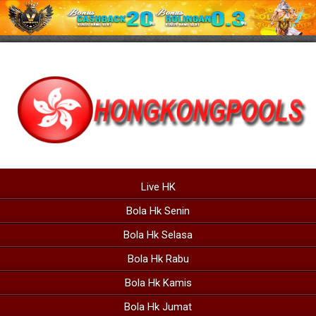
Live HK
Bola Hk Senin
Bola Hk Selasa
Bola Hk Rabu
Bola Hk Kamis
Bola Hk Jumat