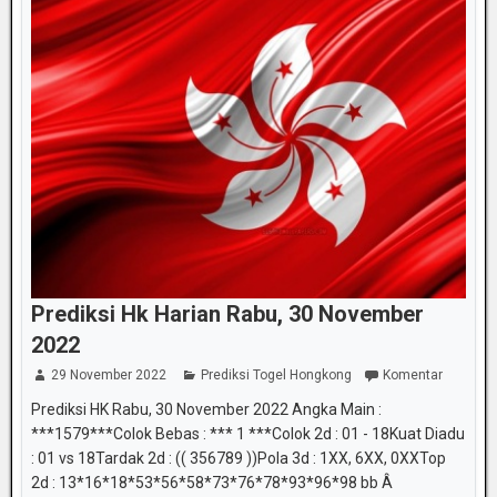
Prediksi Hk Harian Rabu, 30 November
2022
29 November 2022
Prediksi Togel Hongkong
Komentar
Prediksi HK Rabu, 30 November 2022 Angka Main :
***1579***Colok Bebas : *** 1 ***Colok 2d : 01 - 18Kuat Diadu
: 01 vs 18Tardak 2d : (( 356789 ))Pola 3d : 1XX, 6XX, 0XXTop
2d : 13*16*18*53*56*58*73*76*78*93*96*98 bb Â