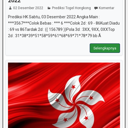
2022
02 Desember 2022
Prediksi Togel Hongkong
Komentar
Prediksi HK Sabtu, 03 Desember 2022 Angka Main :
***3567***Colok Bebas : *** 6 ***Colok 2d : 69 - 86Kuat Diadu
: 69 vs 86Tardak 2d : (( 156789 ))Pola 3d : 3XX, 9XX, 0XXTop
2d : 31*38*39*51*58*59*61*68*69*71*78*79 bb Â
Selengkapnya