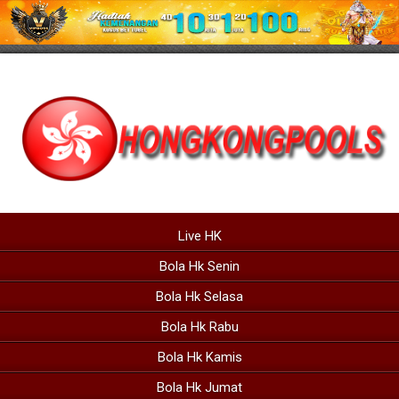
Live HK
Bola Hk Senin
Bola Hk Selasa
Bola Hk Rabu
Bola Hk Kamis
Bola Hk Jumat