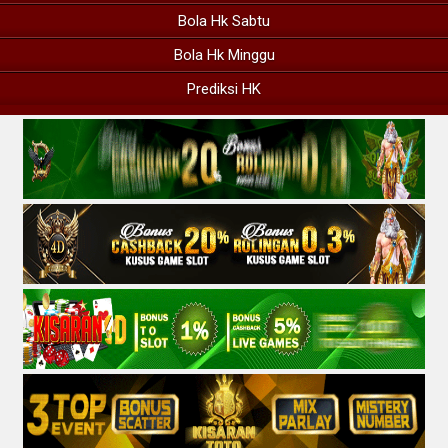
Bola Hk Sabtu
Bola Hk Minggu
Prediksi HK