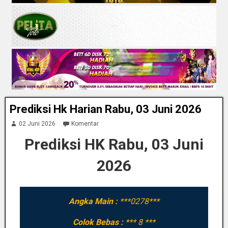
Prediksi Hk Harian Rabu, 03 Juni 2026
02 Juni 2026
Komentar
Prediksi HK Rabu, 03 Juni
2026
Angka Main :
***0278***
Colok Bebas :
*** 8 ***