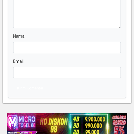
Nama
Email
Kirim Komentar